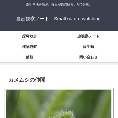
森や草地を散歩。毎日が自然観察。AIで分析。
自然観察ノート Small nature watching.
探鳥散歩
虫観察ノート
植物観察
両生類
菌類
問い合わせ
カメムシの仲間