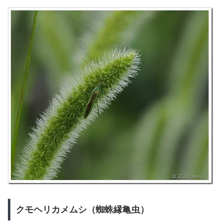
クモヘリカメムシ（蜘蛛縁亀虫）