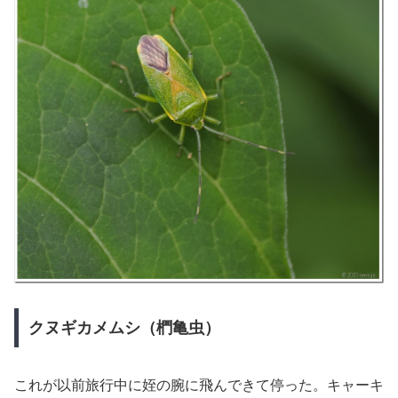
クヌギカメムシ（椚亀虫）
これが以前旅行中に姪の腕に飛んできて停った。キャーキ