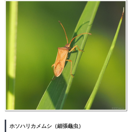
ホソハリカメムシ（細張龜虫）