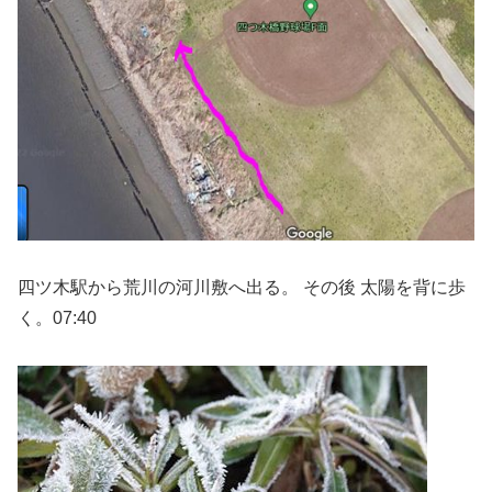
四ツ木駅から荒川の河川敷へ出る。 その後 太陽を背に歩
く。07:40