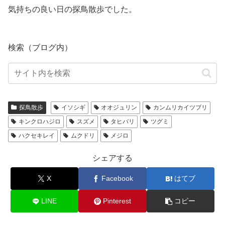
気持ちの良い日の探鳥散歩でした。
検索（ブログ内）
探鳥散歩
イソシギ
オオジュリン
カンムリカイツブリ
キンクロハジロ
スズメ
タヒバリ
ツグミ
ハクセキレイ
ムクドリ
メジロ
シェアする
X
Facebook
はてブ
LINE
Pinterest
コピー