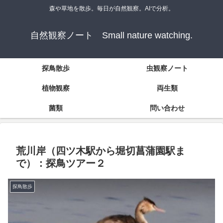
森や草地を散歩。毎日が自然観察。AIで分析。
自然観察ノート Small nature watching.
探鳥散歩
虫観察ノート
植物観察
両生類
菌類
問い合わせ
荒川岸（四ツ木駅から堀切菖蒲園駅ま
で）：探鳥ツアー２
探鳥散歩