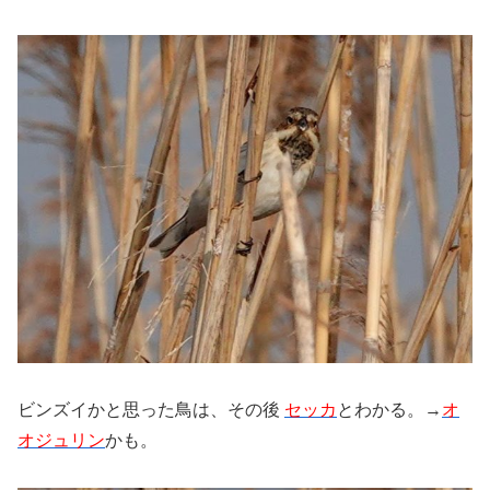
ビンズイかと思った鳥は、その後
セッカ
とわかる。→
オ
オジュリン
かも。